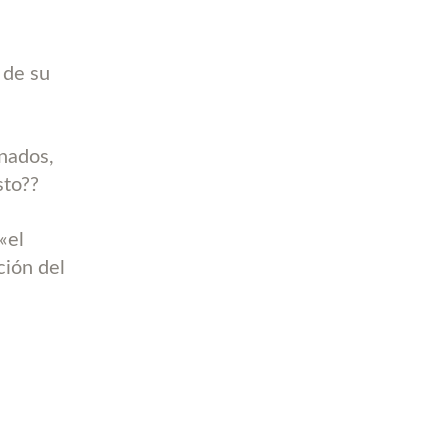
 de su
nados,
sto??
«el
ción del