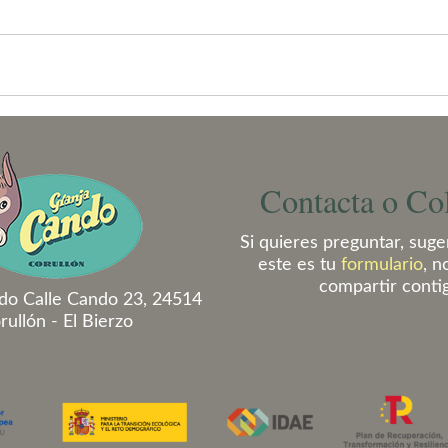
Contacta o Co
Si quieres preguntar, suger
este es tu
formulario
, n
compartir conti
do Calle Cando 23, 24514
rullón - El Bierzo