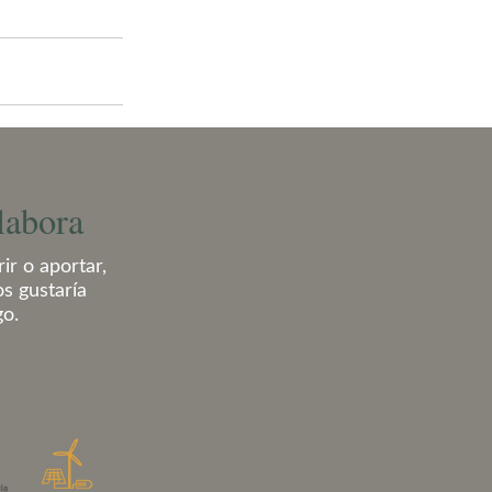
labora
ir o aportar,
os gustaría
go.