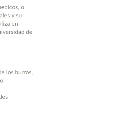
medicos, o
ales y su
liza en
niversidad de
e los burros,
o:
des