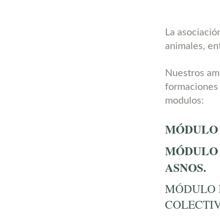
La asociació
animales, ent
Nuestros ami
formaciones 
modulos:
MÓDULO I
MÓDULO I
ASNOS.
MÓDULO I
COLECTIV