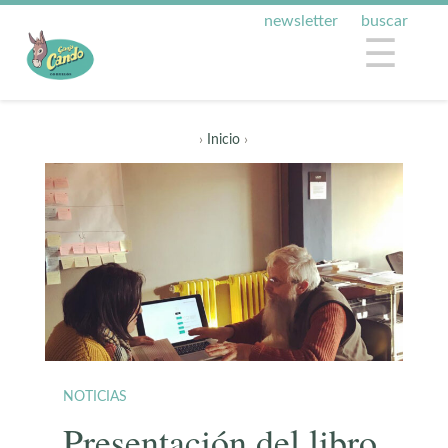
newsletter
buscar
☰
›
Inicio
›
NOTICIAS
Presentación del libro