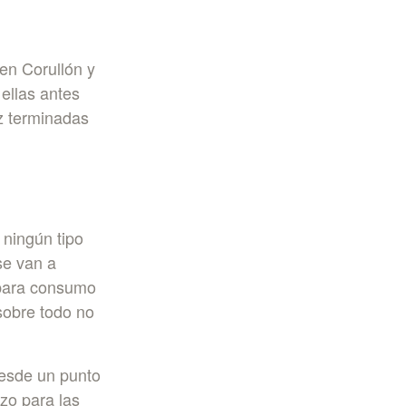
 en Corullón y
ellas antes
z terminadas
 ningún tipo
se van a
 para consumo
sobre todo no
desde un punto
rzo para las