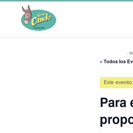
›
In
« Todos los E
Este evento
Para 
propo