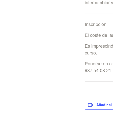
intercambiar y
——————
Inscripción
El coste de l
Es imprescindi
curso.
Ponerse en co
987.54.08.21
——————
Añadir al