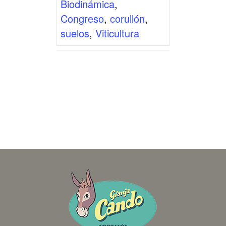
Biodinámica
,
Congreso
,
corullón
,
suelos
,
Viticultura