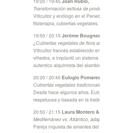
19:20 / 19:45
Joan Rubió,
Transformación exitosa de producción integrada
Viticultor y enólogo en el Penedes, ha sido re
fitoterapia, cubiertas vegetales, cristalizacion
19:50 / 20:15
Jerôme Bougneaud
¿Cubiertas vegetales de flora arvense o semb
Viticultor francés establecido en la Ribera del
viñedos, e implantó un sistema holístico de ge
autentico alquimista del alambique.
20:20 / 20:45
Eulogio Pomares,
Cubiertas vegetales tradicionales en clima Atlán
Desde hace algunos años, Eulogio dirige con ac
respetuosa y basada en la tradición, esta consi
20:50 / 21:15
Laura Montero & Dominique R
Mediterráneo vs. Atlántico, adaptación a cada Te
Pareja inquieta de amantes del vino, trabajan e