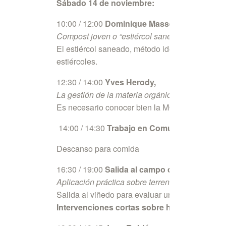
Sábado 14 de noviembre:
10:00 / 12:00
Dominique Massenot.
Compost joven o “estiércol saneado”. Control de
El estiércol saneado, método ideado por Jaques
estiércoles.
12:30 / 14:00
Yves Herody,
La gestión de la materia orgánica, base esencia
Es necesario conocer bien la MO, su comportami
14:00 / 14:30
Trabajo en Común, world café
Descanso para comida
16:30 / 19:00
Salida al campo con Yves Hero
Aplicación práctica sobre terreno.
Salida al viñedo para evaluar un terreno y traba
Intervenciones cortas sobre historias reales