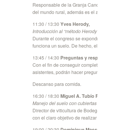
Responsable de la Granja Cando y su escuela, es 
del mundo rural, además es el anfitrión de este
11:30 / 13:30
Yves Herody,
Introducción al “método Herody”:
Durante el congreso se expondrá el método a t
funciona un suelo. De hecho, el secreto de la a
13:45 / 14:30
Preguntas y respuestas con Yv
Con el fin de conseguir completar un congreso 
asistentes, podrán hacer preguntas clave para 
Descanso para comida.
16:30 / 18:30
Miguel A. Tubío Fernández
Manejo del suelo con cubiertas vegetales en c
Director de viticultura de Bodegas Martín Codax
con el claro objetivo de realizar una viticultura 
19:00 / 20:30
Dominique Massenot.