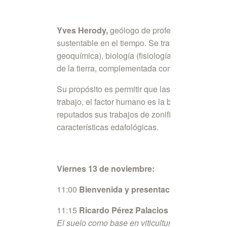
Yves Herody,
geólogo de profesión, ha desarro
sustentable en el tiempo. Se trata del reconoci
geoquímica), biología (fisiología, bioquímica y
de la tierra, complementada con medidas espec
Su propósito es permitir que las personas dedic
trabajo, el factor humano es la base para una a
reputados sus trabajos de zonificación en difer
características edafológicas.
Viernes 13 de noviembre:
11:00
Bienvenida y presentación.
11:15
Ricardo Pérez Palacios
El suelo como base en viticultura y el bosque c