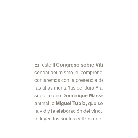
En este
II Congreso sobre Viticultura Granj
central del mismo, el comprender este importa
contaremos con la presencia de a una de las per
las altas montañas del Jura Francés, os prese
suelo, como
Dominique Massenot,
que nos exp
animal, o
Miguel
Tubío,
que se ocupará de las 
la vid y la elaboración del vino, que nos tran
influyen los suelos calizos en el vino, etc.