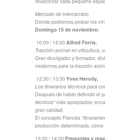
revalorizar cada pequeño espacio vitícola.
Mercado de intercambio.
Donde podremos probar los vinos y productos t
Domingo 15 de noviembre:
10:00 / 12:00
Alfred Ferrís.
Tracción animal en viticultura, visión técnica y 
Gran divulgador y formador, divide su tiempo ent
modernos para la tracción animal.
12:30 / 13:30
Yves Herody,
Los itinerarios técnicos para conseguir una agri
Después de haber definido el potencial del sue
técnicos”
más apropiados: encalado, gestión or
gran calidad.
El concepto Francés
“itinerarieres technique”
, 
producción determinada, como por ejemplo la ele
13:30 / 14:30
Preguntas y respuestas con Yv