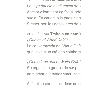
La importancia e influencia de los preparados 
Asesor y formador agrícola independiente, ha sa
suelo. En concreto la puesta en práctica del “
mé
Steiner, son los dos pilares de su propuesta.
20:30 / 21:00
Trabajo en común, world café.
¿Qué es el World Café?
La conversación del World Café es una forma i
que lleva a un diálogo colaborativo, donde se 
¿Cómo funciona el World Café?
Se organizan grupos de 4/5 personas con modera
para crear diferentes vínculos con diferentes pa
Al final se ponen las ideas en común con el con