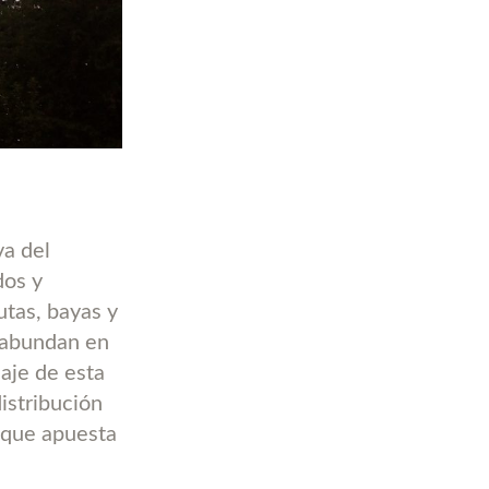
va del
dos y
utas, bayas y
 abundan en
aje de esta
istribución
l que apuesta