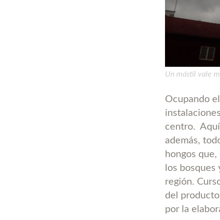
Un mástil vale m
Ocupando el 
instalacione
centro.
Aquí
además, todo
hongos que, 
los bosques 
región. Curs
del producto
por la elabo