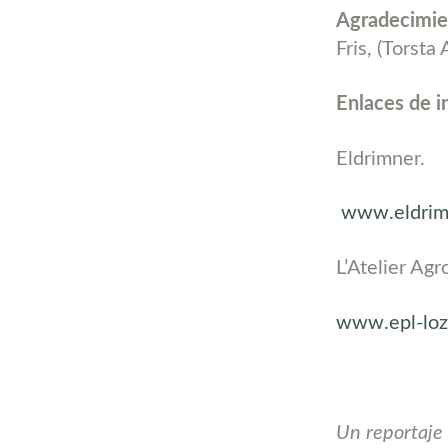
Agradecimie
Fris, (Torsta
Enlaces de i
Eldrimner.
www.eldrim
L’Atelier Ag
www.epl-loz
Un reportaje 