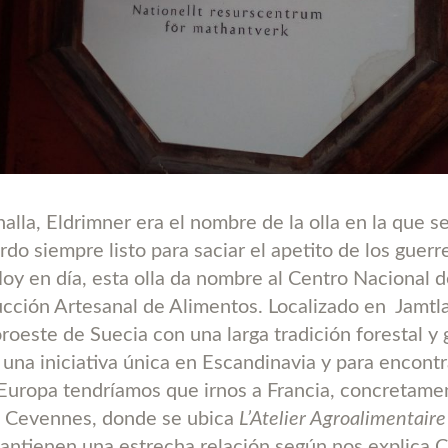
alla, Eldrimner era el nombre de la olla en la que s
rdo siempre listo para saciar el apetito de los guer
oy en día, esta olla da nombre al Centro Nacional 
ucción Artesanal de Alimentos. Localizado en
Jamtl
oroeste de Suecia con una larga tradición forestal y
 una iniciativa única en Escandinavia y para encontr
Europa tendríamos que irnos a Francia, concretamen
s Cevennes, donde se ubica
L’Atelier Agroalimentaire
antienen una estrecha relación según nos explica C