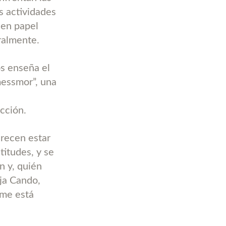
s actividades
 en papel
tralmente.
os enseña el
messmor”, una
occión.
arecen estar
titudes, y se
n y, quién
ja Cando,
 me está