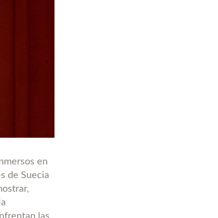
 inmersos en
es de Suecia
ostrar,
la
nfrentan las