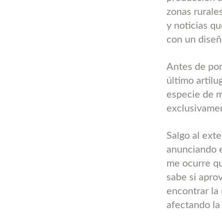
zonas rurale
y noticias q
con un diseñ
Antes de pone
último artil
especie de m
exclusivamen
Salgo al ext
anunciando e
me ocurre qu
sabe si apro
encontrar la
afectando la 