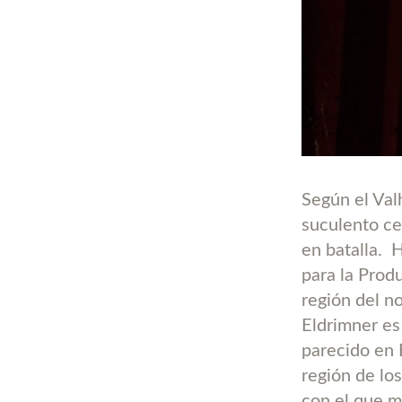
Según el Valh
suculento ce
en batalla.
H
para la Prod
región del n
Eldrimner es
parecido en 
región de lo
con el que m