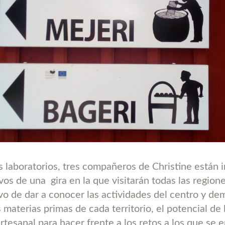
s laboratorios, tres compañeros de Christine están
ivos de una
gira en la que visitarán todas las region
vo de dar a conocer las actividades del centro y dem
s materias primas de cada territorio, el potencial de 
tesanal para hacer frente a los retos a los que se e