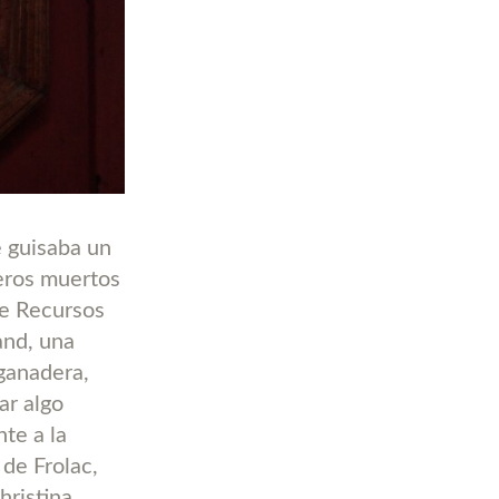
e guisaba un
reros muertos
de Recursos
and, una
 ganadera,
ar algo
te a la
de Frolac,
hristina