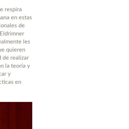
e respira
mana en estas
ionales de
 Eldrimner
ealmente les
ue quieren
 de realizar
n la teoría y
car y
cticas en