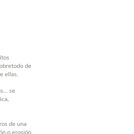
itos
 sobretodo de
e ellas.
os… se
ica,
ros de una
ón o erosión