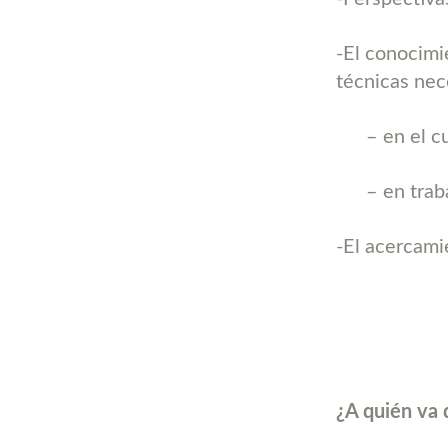
-El conocimie
técnicas nec
– en el c
– en trab
-El acercami
¿A quién va 