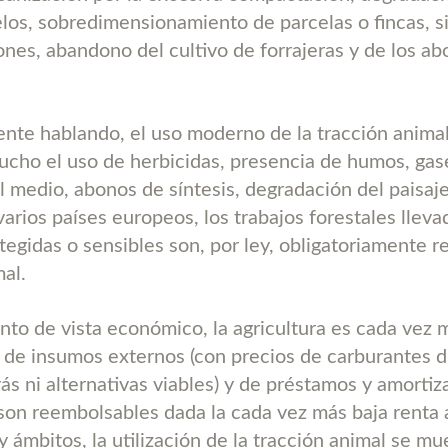
elos, sobredimensionamiento de parcelas o fincas, s
iones, abandono del cultivo de forrajeras y de los a
nte hablando, el uso moderno de la tracción animal
cho el uso de herbicidas, presencia de humos, gas
el medio, abonos de síntesis, degradación del paisa
varios países europeos, los trabajos forestales llev
tegidas o sensibles son, por ley, obligatoriamente r
mal.
nto de vista económico, la agricultura es cada vez 
de insumos externos (con precios de carburantes d
rás ni alternativas viables) y de préstamos y amorti
 son reembolsables dada la cada vez más baja renta 
y ámbitos, la utilización de la tracción animal se m