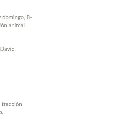
y domingo, 8-
ción animal
 David
 tracción
o.