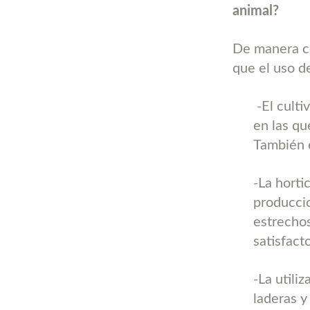
animal?
De manera co
que el uso d
-El culti
en las qu
También e
-La horti
produccio
estrechos
satisfact
-La utili
laderas y