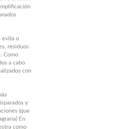
implificación
bonados
 evita o
es, residuos
je. Como
ados a cabo
ealizados con
más
isparados y
zaciones (que
agraria) En
uestra como