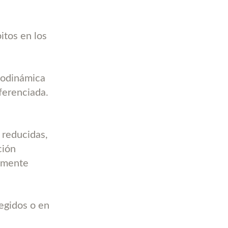
itos en los
biodinámica
iferenciada.
 reducidas,
ción
namente
tegidos o en