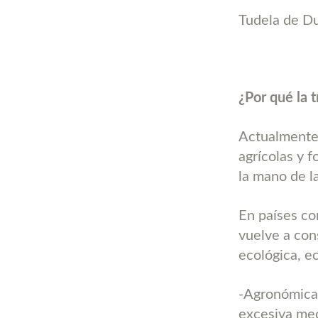
Tudela de D
¿Por qué la 
Actualmente 
agrícolas y 
la mano de la
En países com
vuelve a con
ecológica, e
-Agronómicam
excesiva mec