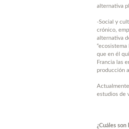
alternativa p
-Social y cu
crónico, emp
alternativa d
“ecosistema 
que en él qu
Francia las 
producción ag
Actualmente l
estudios de 
¿Cuáles son l