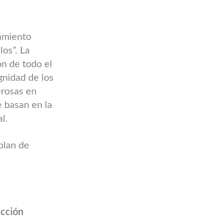
lamiento
os”. La
ón de todo el
gnidad de los
erosas en
e basan en la
l.
plan de
acción