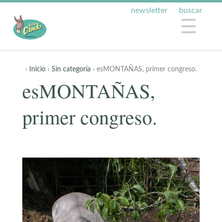
newsletter
buscar
☰
›
Inicio
›
Sin categoría
› esMONTAÑAS, primer congreso.
esMONTAÑAS,
primer congreso.