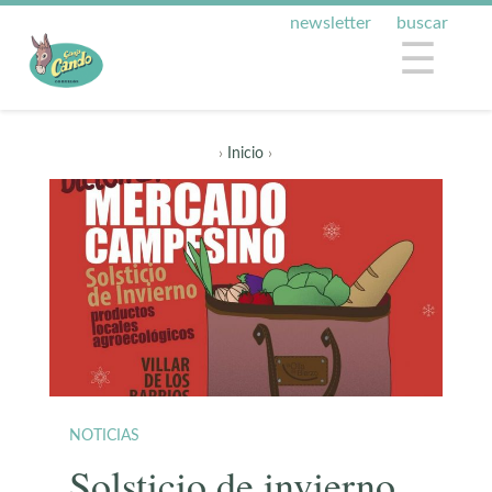
newsletter
buscar
☰
›
Inicio
›
NOTICIAS
Solsticio de invierno