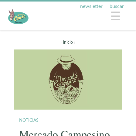
newsletter
buscar
☰
›
Inicio
›
NOTICIAS
Mercado Campesino