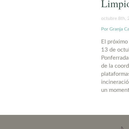
Limpi
octubre 8th,
Por Granja C
El próximo
13 de octu
Ponferrada
de la coord
plataformas
incineraci
un moment