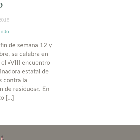
o
 2018
ando
 fin de semana 12 y
bre, se celebra en
 el «VIII encuentro
inadora estatal de
 contra la
ón de residuos«. En
o […]