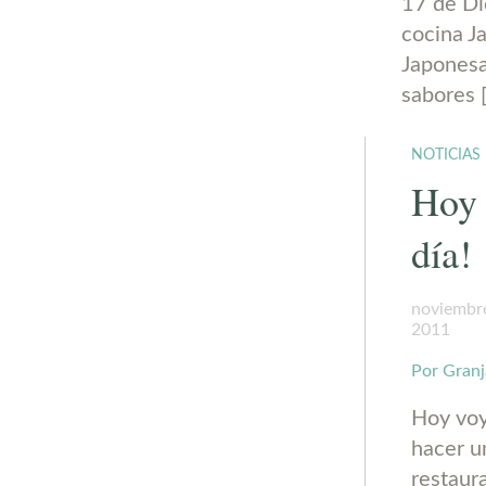
17 de Di
cocina J
Japonesa
sabores 
NOTICIAS
Hoy 
día!
noviembr
2011
Por Gran
Hoy voy
hacer u
restaur