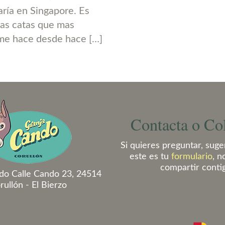
ría en Singapore. Es
las catas que mas
 me hace desde hace […]
Contacta o Co
Si quieres preguntar, suger
este es tu
formulario
, n
compartir conti
do Calle Cando 23, 24514
rullón - El Bierzo