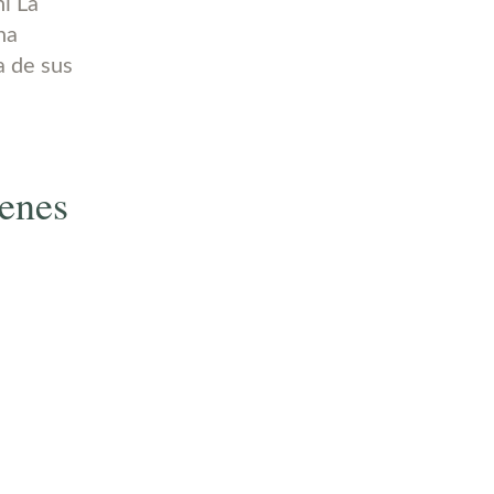
i La
na
a de sus
ienes