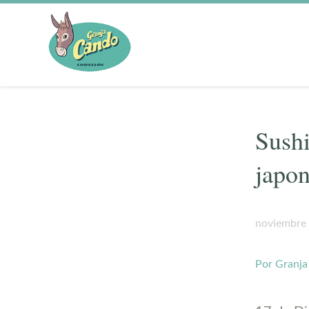
Sushi
japo
noviembre 
Por Granj