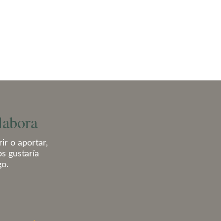
labora
ir o aportar,
os gustaría
go.