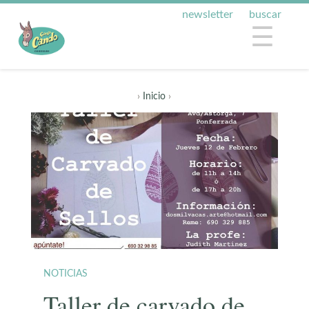
newsletter
buscar
☰
›
Inicio
›
NOTICIAS
Taller de carvado de