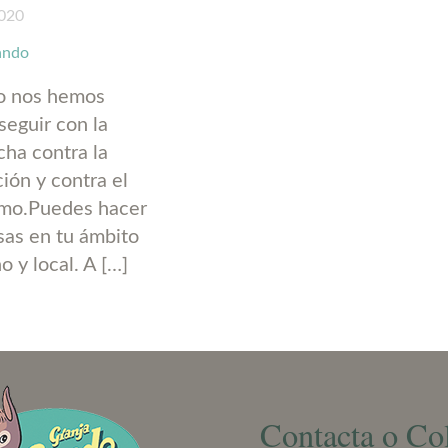
2020
ando
o nos hemos
seguir con la
cha contra la
ión y contra el
smo.Puedes hacer
as en tu ámbito
 y local. A […]
Contacta o Co