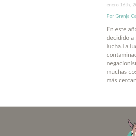
enero 16th, 
Por Granja C
En este añ
decidido a 
lucha.La lu
contaminac
negacioni
muchas cos
más cercano