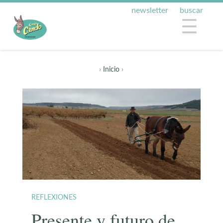
newsletter
buscar
☰
›
Inicio
›
REFLEXIONES
Presente y futuro de