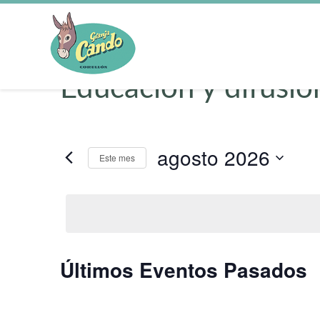
Educación y difusió
agosto 2026
Este mes
Selecciona
la
fecha.
Calendario
Últimos Eventos Pasados
de