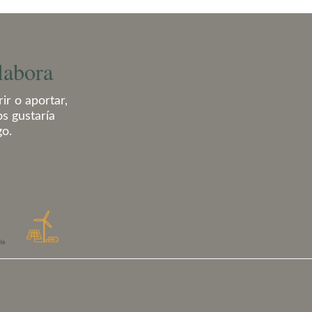
labora
ir o aportar,
os gustaría
go.