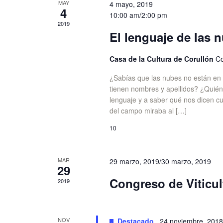
MAY
4 mayo, 2019
Eventos
4
10:00 am
/
2:00 pm
2019
El lenguaje de las 
Casa de la Cultura de Corullón
Co
¿Sabías que las nubes no están en e
tienen nombres y apellidos? ¿Quién
lenguaje y a saber qué nos dicen c
del campo miraba al […]
10
MAR
29 marzo, 2019
/
30 marzo, 2019
29
Congreso de Viticul
2019
NOV
Destacado
24 noviembre, 2018